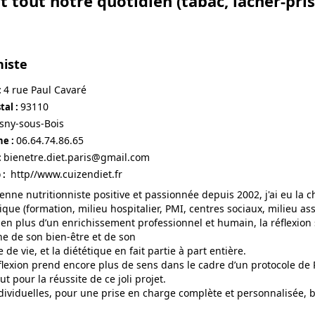
tout notre quotidien (tabac, lacher-prise
niste
4 rue Paul Cavaré
:
93110
tal :
sny-sous-Bois
06.64.74.86.65
ne :
bienetre.diet.paris@gmail.com
:
http//www.cuizendiet.fr
 :
ienne nutritionniste positive et passionnée depuis 2002, j'ai eu la 
tique (formation, milieu hospitalier, PMI, centres sociaux, milieu asso
en plus d’un enrichissement professionnel et humain, la réflexion 
e de son bien-être et de son
e de vie, et la diététique en fait partie à part entière.
flexion prend encore plus de sens dans le cadre d’un protocole de P
t pour la réussite de ce joli projet.
dividuelles, pour une prise en charge complète et personnalisée, ba