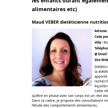
les enfants durant également 
alimentaires etc)
Maud VEBER dietéticienne nutritio
Adresse 
Code pos
Ro
Ville :
Télépho
@ Email 
Site Web
Diététic
la diété
apporté 
recherch
équilibr
Cette ré
qu’être en phase avec son corps est un réel atou
Dans ce cadre, je propose des consultations in
l’étude des comportements alimentaires.