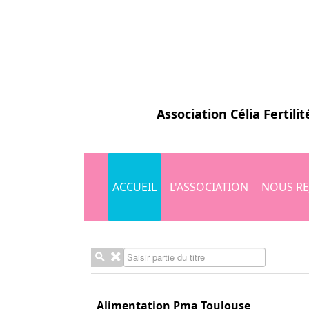
Association
Célia Fertilit
ACCUEIL
L'ASSOCIATION
NOUS RE
Saisir partie du titre
Alimentation Pma Toulouse