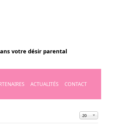
dans votre désir parental
RTENAIRES
ACTUALITÉS
CONTACT
Affichage #
20