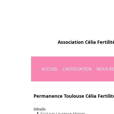
Association
Célia Fertilit
ACCUEIL
L'ASSOCIATION
NOUS RE
Permanence Toulouse Célia Fertilit
Détails
Écrit par
Laurence Monier